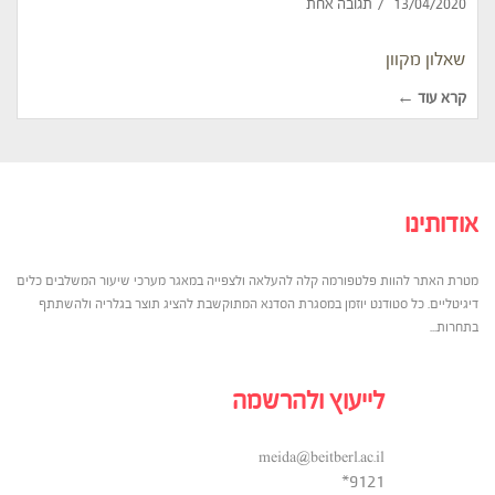
13/04/2020
תגובה אחת
שאלון מקוון
קרא עוד ←
אודותינו
מטרת האתר להוות פלטפורמה קלה להעלאה ולצפייה במאגר מערכי שיעור המשלבים כלים
דיגיטליים. כל סטודנט יוזמן במסגרת הסדנא המתוקשבת להציג תוצר בגלריה ולהשתתף
בתחרות...
לייעוץ ולהרשמה
meida@beitberl.ac.il
9121*