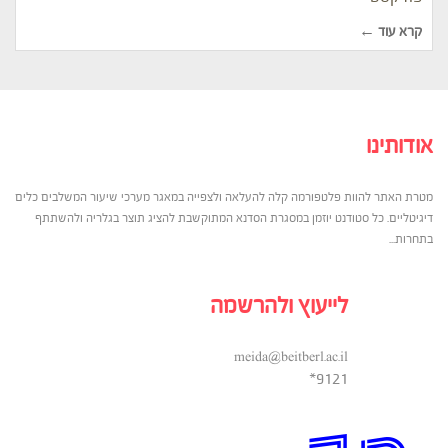
קרא עוד ←
אודותינו
מטרת האתר להוות פלטפורמה קלה להעלאה ולצפייה במאגר מערכי שיעור המשלבים כלים
דיגיטליים. כל סטודנט יוזמן במסגרת הסדנא המתוקשבת להציג תוצר בגלריה ולהשתתף
בתחרות...
לייעוץ ולהרשמה
meida@beitberl.ac.il
9121*